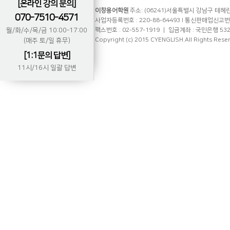
[온라인 강의 문의]
이창용어학원
주소: (06241)서울특별시 강남구 테헤란로
070-7510-4571
사업자등록번호 : 220-88-64493 l 통신판매업신고번호 
월/화/수/목/금 10:00-17:00
팩스번호 : 02-557-1919 ㅣ 입금계좌 : 국민은행 53
Copyright (c) 2015 CYENGLISH.All Rights Rese
(매주 토/일 휴무)
[1:1문의 답변]
11시/16시 일괄 답변