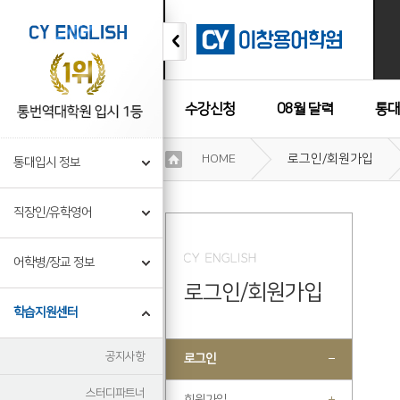
수강신청
08월 달력
통대
이
HOME
로그인/회원가입
통대입시 정보
용
수강후기
약
관
직장인/유학영어
보
기
개
어학병/장교 정보
인
로그인/회원가입
정
보
학습지원센터
보
기
공지사항
로그인
스터디파트너