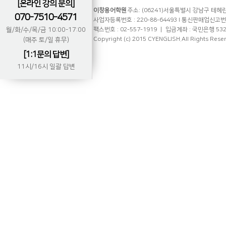
[온라인 강의 문의]
이창용어학원
주소: (06241)서울특별시 강남구 테헤란로
070-7510-4571
사업자등록번호 : 220-88-64493 l 통신판매업신고번호 
월/화/수/목/금 10:00-17:00
팩스번호 : 02-557-1919 ㅣ 입금계좌 : 국민은행 53
Copyright (c) 2015 CYENGLISH.All Rights Rese
(매주 토/일 휴무)
[1:1문의 답변]
11시/16시 일괄 답변