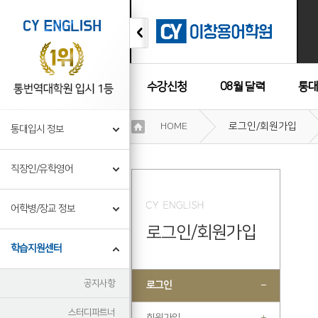
수강신청
08월 달력
통대
이
HOME
로그인/회원가입
통대입시 정보
용
수강후기
약
관
직장인/유학영어
보
기
개
어학병/장교 정보
인
로그인/회원가입
정
보
학습지원센터
보
기
공지사항
로그인
스터디파트너