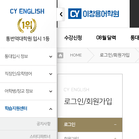
수강신청
08월 달력
통대
이
HOME
로그인/회원가입
통대입시 정보
용
수강후기
약
관
직장인/유학영어
보
기
개
어학병/장교 정보
인
로그인/회원가입
정
보
학습지원센터
보
기
공지사항
로그인
스터디파트너