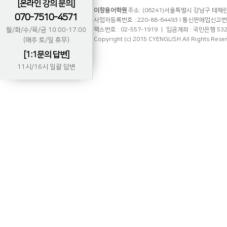
[온라인 강의 문의]
이창용어학원
주소: (06241)서울특별시 강남구 테헤란로
070-7510-4571
사업자등록번호 : 220-88-64493 l 통신판매업신고번호 
월/화/수/목/금 10:00-17:00
팩스번호 : 02-557-1919 ㅣ 입금계좌 : 국민은행 53
Copyright (c) 2015 CYENGLISH.All Rights Rese
(매주 토/일 휴무)
[1:1문의 답변]
11시/16시 일괄 답변