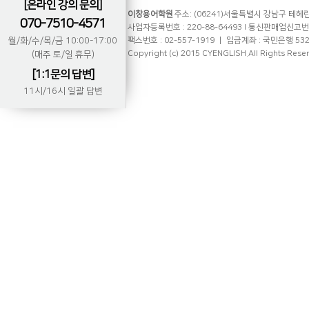
[온라인 강의 문의]
이창용어학원
주소: (06241)서울특별시 강남구 테헤란로
070-7510-4571
사업자등록번호 : 220-88-64493 l 통신판매업신고번호 
월/화/수/목/금 10:00-17:00
팩스번호 : 02-557-1919 ㅣ 입금계좌 : 국민은행 53
Copyright (c) 2015 CYENGLISH.All Rights Rese
(매주 토/일 휴무)
[1:1문의 답변]
11시/16시 일괄 답변