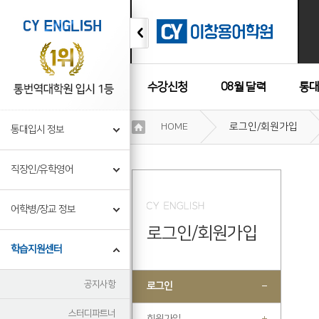
수강신청
08월 달력
통대
이
HOME
로그인/회원가입
통대입시 정보
용
수강후기
약
관
직장인/유학영어
보
기
개
어학병/장교 정보
인
로그인/회원가입
정
보
학습지원센터
보
기
공지사항
로그인
스터디파트너