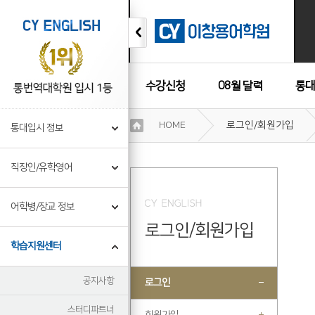
수강신청
08월 달력
통대
이
HOME
로그인/회원가입
통대입시 정보
용
수강후기
약
관
직장인/유학영어
보
기
개
어학병/장교 정보
인
로그인/회원가입
정
보
학습지원센터
보
기
공지사항
로그인
스터디파트너