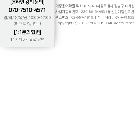
[온라인 강의 문의]
이창용어학원
주소: (06241)서울특별시 강남구 테헤란로
070-7510-4571
사업자등록번호 : 220-88-64493 l 통신판매업신고번호 
월/화/수/목/금 10:00-17:00
팩스번호 : 02-557-1919 ㅣ 입금계좌 : 국민은행 53
Copyright (c) 2015 CYENGLISH.All Rights Rese
(매주 토/일 휴무)
[1:1문의 답변]
11시/16시 일괄 답변