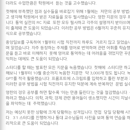
더라도 수업만큼은 학원에서 듣는 것을 고수했습니다.
첫해에 부족했던 점과 실수들을 바로잡기 위해 1월에는 저만의 공부 방법을 
고 생각해 학원에서 받은 자료들을 모두 필사했습니다. 영한 지문의 경우 
니다. 통역 실전의 RC 자료 또한 모두 필사하고 각주의 설명까지 받아쓰며
이 출제돼 큰 도움이 되었습니다. 이러한 공부 방법은 6월까지 꾸준히 유
식으로 공부했습니다.
중앙일보를 구독하여 1월부터 시험 직전까지 하루도 거르지 않고 읽었습니다
며 읽었습니다. 자주 등장하는 주제를 영어로 번역하며 관련 어휘를 학습
문을 듣고 바로 이해하지 못해 영어로 통역하는 데 어려움을 겪었지만 꾸준
익히는 데에도 큰 도움이 되었습니다.
스터디를 할 때는 발표한 모든 지문을 녹음했습니다. 첫해에 스터디만 하고
해보니 1월부터 10월 중순까지 녹음한 지문만 약 3,000개 정도 됩니
GPT를 적극 활용했습니다. 프롬프트에 스크립트를 입력하고 틀린 부분과
이러한 공부 방법을 시험 직전까지 유지한 덕분에 계속 반복하던 문법 실수
영한의 경우 공부를 하면 할수록 ‘아는 만큼 들린다’는 것을 절감했습니다
하려고 했습니다. 의학, 과학, 경제 관련 용어들이 생소했지만 시간이 지
을 파악하는 데 주력했습니다.
저는 예상치 못한 상황에 크게 당황하는 성격입니다. 면접 당일 당황해 
다. 3:1 스터디를 진행하거나 통대 교수님들의 사진을 보며 통역 연습을
리적으로 큰 도움이 되었습니다.