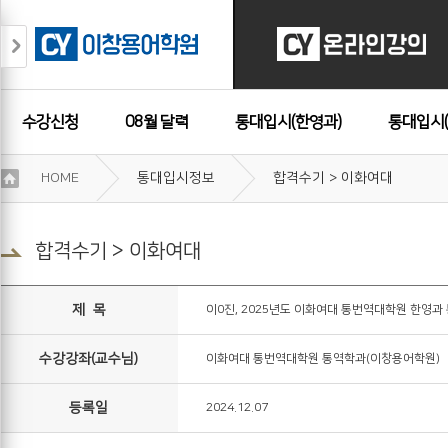
수강신청
08월 달력
통대입시(한영과)
통대입시(
이
HOME
통대입시정보
합격수기 > 이화여대
용
수강후기
약
관
보
합격수기 > 이화여대
기
개
인
제 목
이0진, 2025년도 이화여대 통번역대학원 한영과
정
보
수강강좌(교수님)
이화여대 통번역대학원 통역학과(이창용어학원)
보
기
등록일
2024.12.07