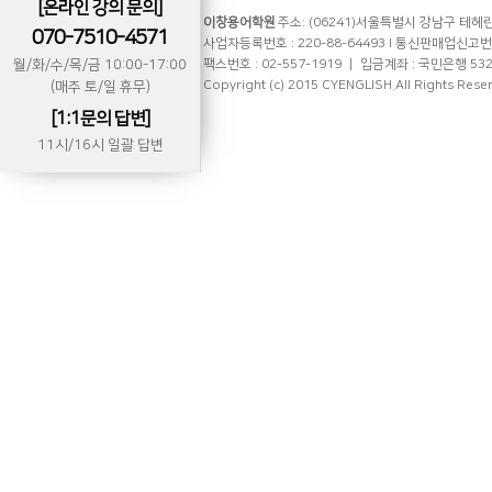
[온라인 강의 문의]
이창용어학원
주소: (06241)서울특별시 강남구 테헤란로
070-7510-4571
사업자등록번호 : 220-88-64493 l 통신판매업신고번호 
월/화/수/목/금 10:00-17:00
팩스번호 : 02-557-1919 ㅣ 입금계좌 : 국민은행 53
Copyright (c) 2015 CYENGLISH.All Rights Rese
(매주 토/일 휴무)
[1:1문의 답변]
11시/16시 일괄 답변