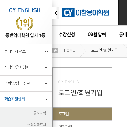
수강신청
08월 달력
통대
이
HOME
로그인/회원가입
통대입시 정보
용
수강후기
약
관
직장인/유학영어
보
기
개
어학병/장교 정보
인
로그인/회원가입
정
보
학습지원센터
보
기
공지사항
로그인
스터디파트너