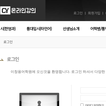
로그인
회원가입
ㅣ
ㅣ
시(한영과)
통대입시(타언어)
선생님소개
어학병/통
로그인
로그인
이창용어학원에 오신것을 환영합니다. 로그인 하셔서 다양한
아이디 저장하기