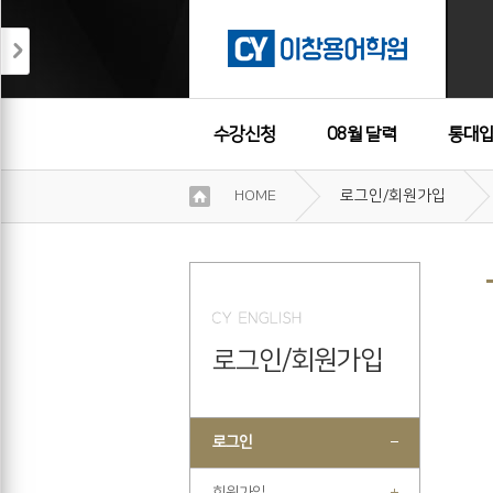
수강신청
08월 달력
통대입
이
HOME
로그인/회원가입
용
수강후기
약
관
보
기
개
인
로그인/회원가입
정
보
보
기
로그인