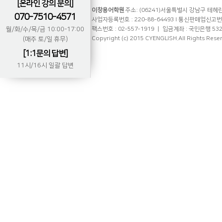
[온라인 강의 문의]
이창용어학원
주소: (06241)서울특별시 강남구 테헤란로
070-7510-4571
사업자등록번호 : 220-88-64493 l 통신판매업신고번호 
월/화/수/목/금 10:00-17:00
팩스번호 : 02-557-1919 ㅣ 입금계좌 : 국민은행 53
Copyright (c) 2015 CYENGLISH.All Rights Rese
(매주 토/일 휴무)
[1:1문의 답변]
11시/16시 일괄 답변