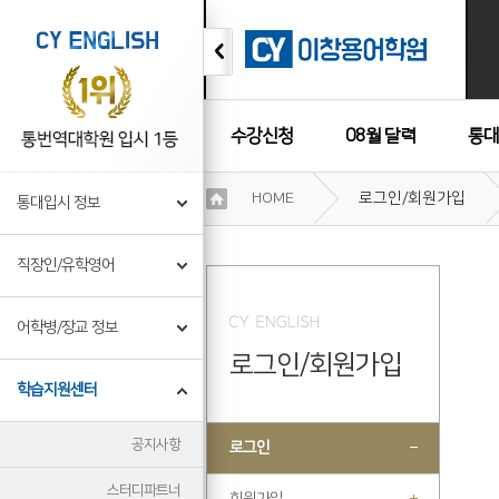
수강신청
08월 달력
통대
이
HOME
로그인/회원가입
통대입시 정보
용
수강후기
약
관
직장인/유학영어
보
기
개
어학병/장교 정보
인
로그인/회원가입
정
보
학습지원센터
보
기
공지사항
로그인
스터디파트너