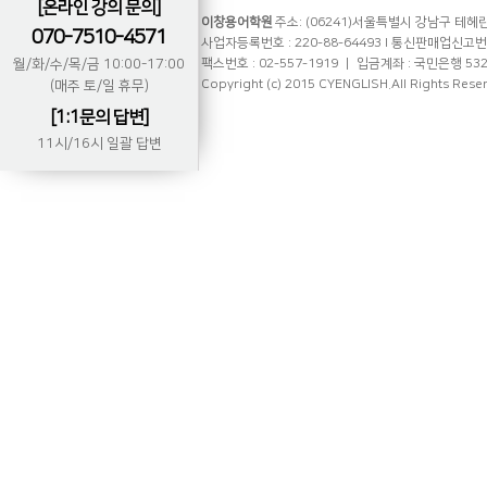
[온라인 강의 문의]
이창용어학원
주소: (06241)서울특별시 강남구 테헤란로
070-7510-4571
사업자등록번호 : 220-88-64493 l 통신판매업신고번호 
월/화/수/목/금 10:00-17:00
팩스번호 : 02-557-1919 ㅣ 입금계좌 : 국민은행 53
Copyright (c) 2015 CYENGLISH.All Rights Rese
(매주 토/일 휴무)
[1:1문의 답변]
11시/16시 일괄 답변