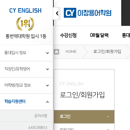
수강신청
08월 달력
통대
이
HOME
로그인/회원가입
통대입시 정보
용
수강후기
약
관
직장인/유학영어
보
기
개
어학병/장교 정보
인
로그인/회원가입
정
보
학습지원센터
보
기
공지사항
로그인
스터디파트너