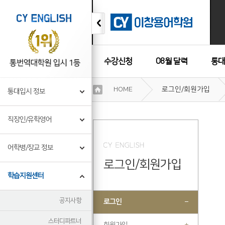
수강신청
08월 달력
통대
이
HOME
로그인/회원가입
통대입시 정보
용
수강후기
약
관
직장인/유학영어
보
기
개
어학병/장교 정보
인
로그인/회원가입
정
보
학습지원센터
보
기
공지사항
로그인
스터디파트너