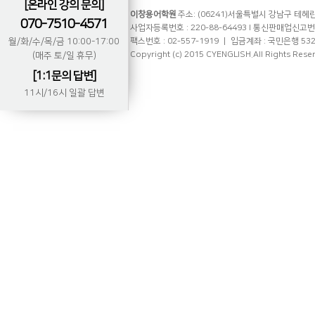
[온라인 강의 문의]
이창용어학원
주소: (06241)서울특별시 강남구 테헤란로
070-7510-4571
사업자등록번호 : 220-88-64493 l 통신판매업신고번호 
월/화/수/목/금 10:00-17:00
팩스번호 : 02-557-1919 ㅣ 입금계좌 : 국민은행 53
Copyright (c) 2015 CYENGLISH.All Rights Rese
(매주 토/일 휴무)
[1:1문의 답변]
11시/16시 일괄 답변