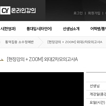
로그인
회원가입
ㅣ
ㅣ
시(한영과)
통대입시(타언어)
선생님소개
어학병/통
통역집중 소수정예반
[현장강의 + ZOOM] 외대2차모의고사A
[현장강의 + ZOOM] 외대2차모의고사A
선생님
개강일(종
요일(시간)