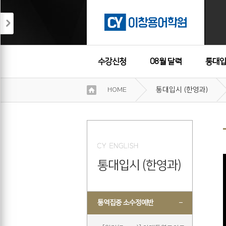
수강신청
08월 달력
통대입
이
HOME
통대입시 (한영과)
용
수강후기
약
관
보
기
개
인
통대입시 (한영과)
정
보
보
기
통역집중 소수정예반