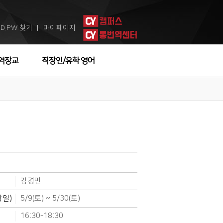
ID.PW 찾기
마이페이지
ㅣ
역장교
직장인/유학 영어
김경민
강일)
5/9(토) ~ 5/30(토)
16:30-18:30