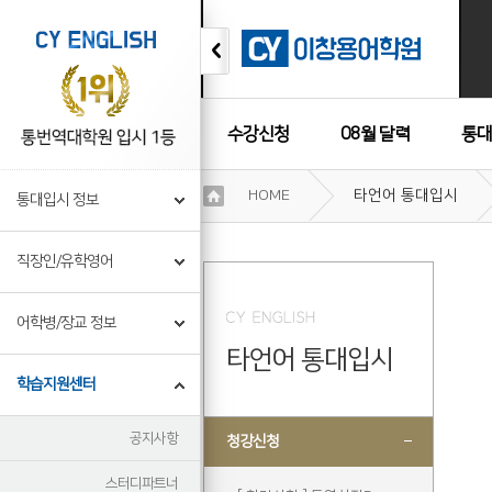
수강신청
08월 달력
통대
이
HOME
타언어 통대입시
통대입시 정보
용
수강후기
약
관
직장인/유학영어
보
기
개
어학병/장교 정보
인
타언어 통대입시
정
보
학습지원센터
보
기
공지사항
청강신청
스터디파트너