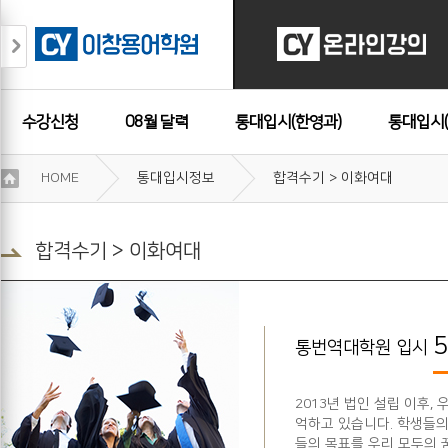
수강신청
08월 달력
통대입시(한영과)
통대입시(
이
HOME
통대입시정보
합격수기 > 이화여대
용
수강후기
약
관
보
합격수기 > 이화여대
기
개
인
정
보
통번역대학원 입시
보
기
2013년 법인 설립 이후
억하고 있습니다. 학생들의
들의 목표를 우리 모두의 