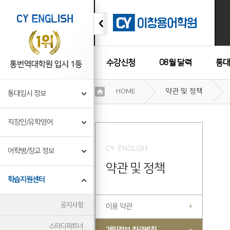
수강신청
08월 달력
통대
이
HOME
약관 및 정책
통대입시 정보
용
수강후기
약
관
직장인/유학영어
보
기
개
어학병/장교 정보
인
약관 및 정책
정
보
학습지원센터
보
기
공지사항
이용 약관
스터디파트너