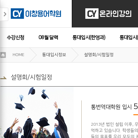
수강신청
08월 달력
통대입시(한영과)
통대입시(
이
HOME
통대입시정보
설명회/시험일정
용
수강후기
약
관
보
설명회/시험일정
기
개
인
정
보
통번역대학원 입시
보
기
2013년 법인 설립 이후
억하고 있습니다. 학생들의
들의 목표를 우리 모두의 