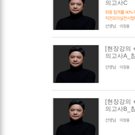
의고사C
최종 합격률 90% 
직전모의실전시험
선생님
:
이창용
[현장강의 
의고사A_
선생님
:
이창용
[현장강의 
의고사B_
선생님
:
이창용