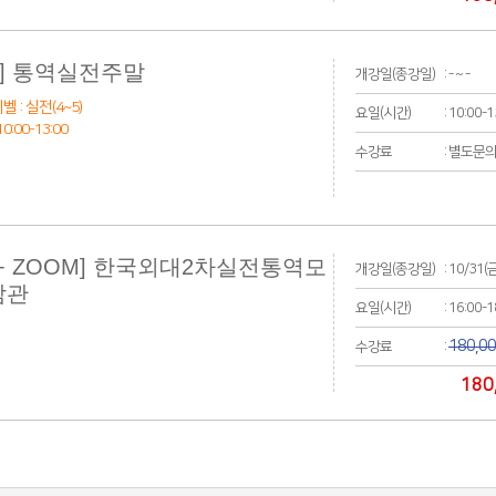
 ] 통역실전주말
개강일(종강일)
: - ~ -
벨 : 실전(4~5)
요일(시간)
: 10:00-
:00-13:00
수강료
: 별도문
+ ZOOM] 한국외대2차실전통역모
개강일(종강일)
: 10/31(
참관
요일(시간)
: 16:00-
180,0
수강료
:
180