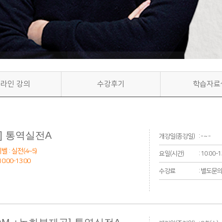
라인 강의
수강후기
학습자료
 ] 통역실전A
개강일(종강일)
: - ~ -
벨 : 실전(4~5)
요일(시간)
: 10:00-
:00-13:00
수강료
: 별도문