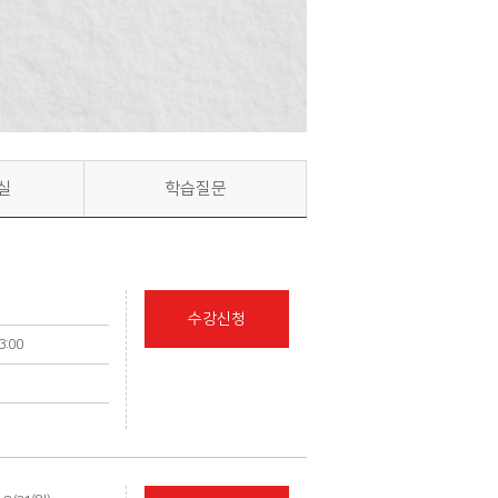
실
학습질문
수강신청
13:00
의