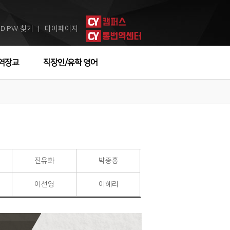
ID.PW 찾기
마이페이지
ㅣ
역장교
직장인/유학 영어
진유화
박종홍
이선영
이혜리