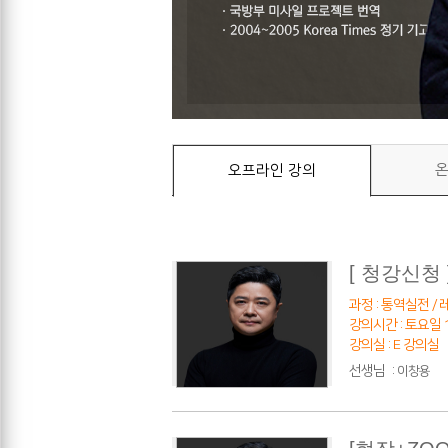
온
오프라인 강의
[ 청강신청
과정 : 통역실전 / 레
강의시간 : 토요일 10
강의실 : E 강의실
선생님
:
이창용