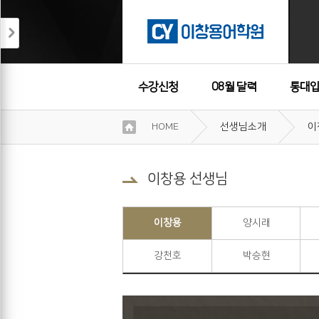
수강신청
08월 달력
통대입
이
HOME
선생님소개
이
용
수강후기
약
관
보
이창용 선생님
기
개
인
이창용
양시래
정
보
강천호
박승현
보
기