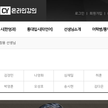
로그인
회원가입
ㅣ
ㅣ
시(한영과)
통대입시(타언어)
선생님소개
어학병/통
창용 선생님
김경민
나영화
심재일
허훈
박영훈
오성호
송시현
김다은