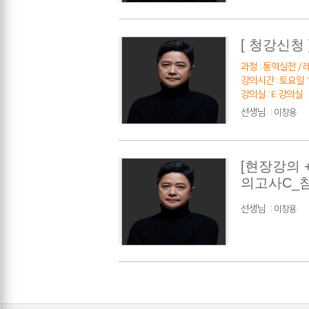
[ 청강신청
과정 : 통역실전 / 레
강의시간 : 토요일 10
강의실 : E 강의실
선생님
:
이창용
[현장강의 
의고사C_
선생님
:
이창용