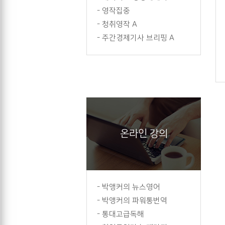
-
영작집중
-
청취영작 A
-
주간경제기사 브리핑 A
온라인 강의
-
박앵커의 뉴스영어
-
박앵커의 파워통번역
-
통대고급독해