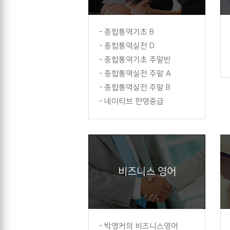
-
종합통역기초 B
-
종합통역실전 D
-
종합통역기초 주말반
-
종합통역실전 주말 A
-
종합통역실전 주말 B
-
네이티브 한영중급
비즈니스 영어
-
박앵커의 비즈니스영어