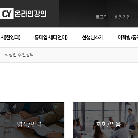
로그인
회원가입
ㅣ
ㅣ
시(한영과)
통대입시(타언어)
선생님소개
어학병/통
직장인 추천강의
영작/번역
회화/발음