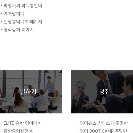
-
박앵커의 파워통번역
-
기초말하기
-
한영통역기초 패키지
-
영작심화 패키지
말하기
청취
-
ELITE 유학 영어대비
-
영어뉴스 받아쓰기 주말반
-
종합통역실전 A
-
영어 BOOT CAMP 주말반