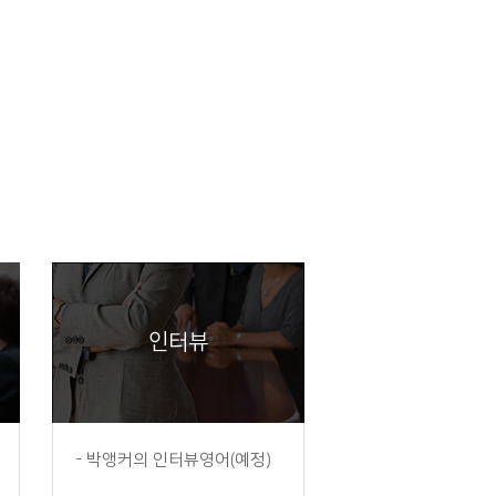
인터뷰
- 박앵커의 인터뷰영어(예정)