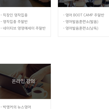
-
직장인 영작집중
-
영어 BOOT CAMP 주말반
-
영작집중 주말반
-
영어발음훈련소(발음)
-
네이티브 영영에세이 주말반
-
영어발음훈련소(낭독)
온라인 강의
-
박앵커의 뉴스영어