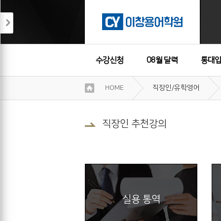
수강신청
08월 달력
통대입
이
HOME
직장인/유학영어
용
수강후기
약
관
보
직장인 추천강의
기
개
인
정
보
보
기
실용 통역