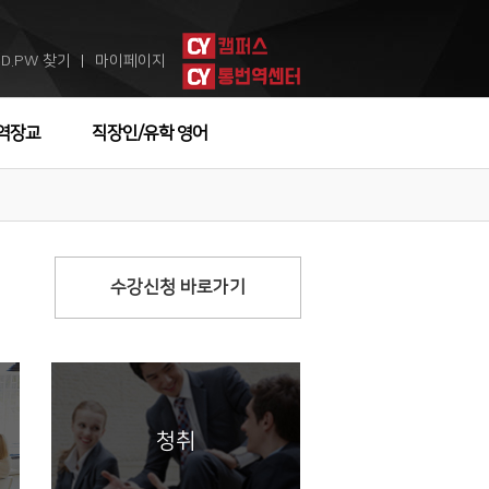
ID.PW 찾기
마이페이지
ㅣ
역장교
직장인/유학 영어
수강신청 바로가기
청취