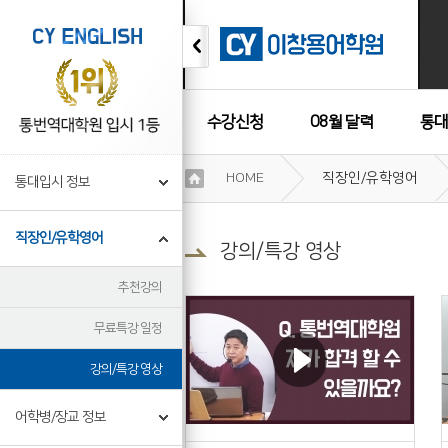
수강신청
08월 달력
통대
이
HOME
직장인/유학영어
통대입시 정보
용
수강후기
약
관
직장인/유학영어
보
강의/특강 영상
기
개
추천강의
인
정
무료특강 일정
보
보
강의/특강 영상
기
어학병/장교 정보