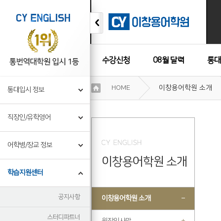
수강신청
08월 달력
통대
이
HOME
이창용어학원 소개
통대입시 정보
용
수강후기
약
관
직장인/유학영어
보
기
개
어학병/장교 정보
인
이창용어학원 소개
정
보
학습지원센터
보
기
공지사항
이창용어학원 소개
스터디파트너