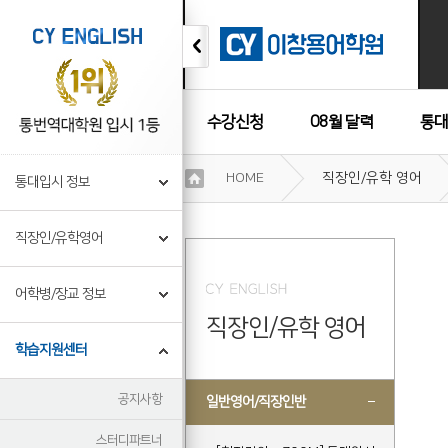
수강신청
08월 달력
통대
이
HOME
직장인/유학 영어
통대입시 정보
용
수강후기
약
관
직장인/유학영어
보
기
개
어학병/장교 정보
인
직장인/유학 영어
정
보
학습지원센터
보
기
공지사항
일반영어/직장인반
스터디파트너