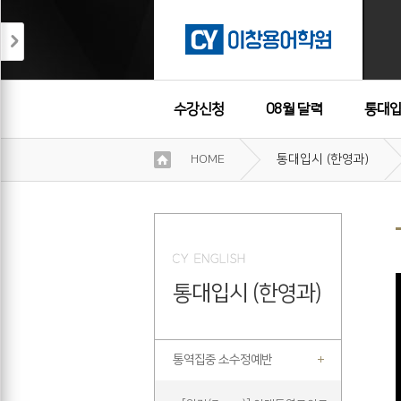
수강신청
08월 달력
통대입
이
HOME
통대입시 (한영과)
용
수강후기
약
관
보
기
개
인
통대입시 (한영과)
정
보
보
기
통역집중 소수정예반