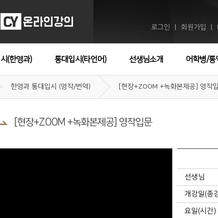
로그인
회원가입
ㅣ
ㅣ
시(한영과)
통대입시(타언어)
선생님소개
어학병/통
한영과 통대입시 (영작/번역)
[현장+ZOOM +녹화본제공] 영작
[현장+ZOOM +녹화본제공] 영작입문
선생님
개강일(종
요일(시간)