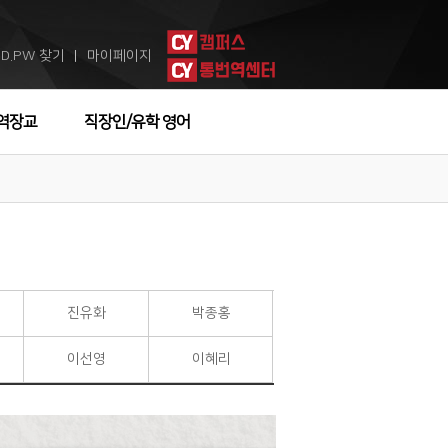
ID.PW 찾기
마이페이지
ㅣ
역장교
직장인/유학 영어
진유화
박종홍
이선영
이혜리