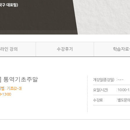
라인 강의
수강후기
학습자료
 ] 통역기초주말
개강일(종강일)
: - ~ -
벨 : 기초(2~3)
요일(시간)
: 10:00-
-13:00
수강료
: 별도문