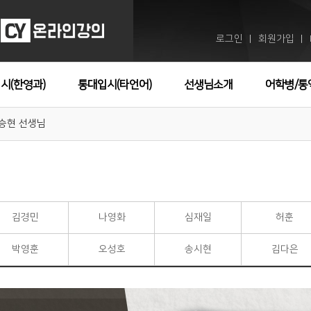
로그인
회원가입
ㅣ
ㅣ
시(한영과)
통대입시(타언어)
선생님소개
어학병/통
승현 선생님
김경민
나영화
심재일
허훈
박영훈
오성호
송시현
김다은