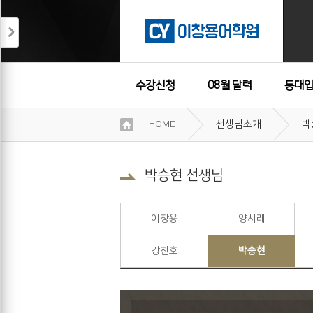
수강신청
08월 달력
통대입
이
HOME
선생님소개
박
용
수강후기
약
관
보
박승현 선생님
기
개
인
이창용
양시래
정
보
강천호
박승현
보
기