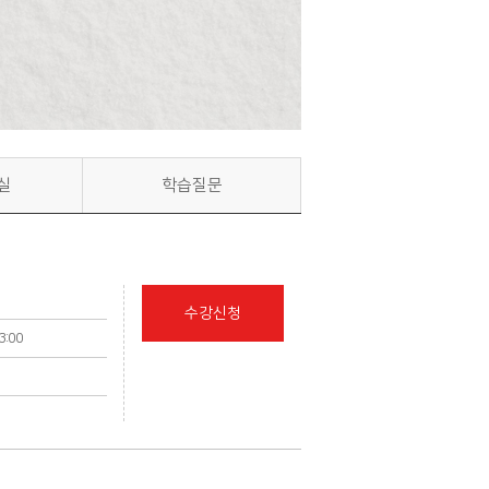
실
학습질문
수강신청
13:00
의