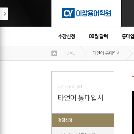
수강신청
08월 달력
통대입
이
HOME
타언어 통대입시
용
수강후기
약
관
보
기
개
인
타언어 통대입시
정
보
보
기
청강신청