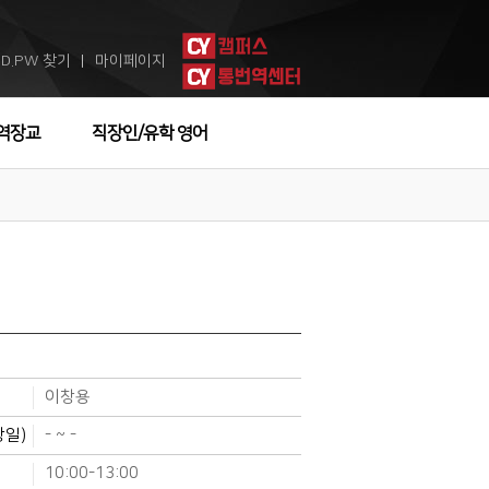
ID.PW 찾기
마이페이지
ㅣ
역장교
직장인/유학 영어
이창용
강일)
- ~ -
10:00-13:00