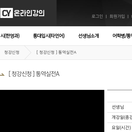
로그인
회원가입
ㅣ
ㅣ
시(한영과)
통대입시(타언어)
선생님소개
어학병/통
청강신청
[ 청강신청 ] 통역실전A
[ 청강신청 ] 통역실전A
선생님
개강일(종
요일(시간)