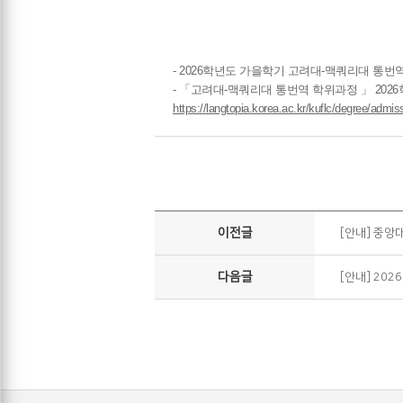
- 2026
학년도 가을학기 고려대
-
맥쿼리대 통번역
-
「고려대
-
맥쿼리대 통번역 학위과정 」
2026
https://langtopia.korea.ac.kr/kuflc/degree/admiss
이전글
[안내] 중앙
다음글
[안내] 20