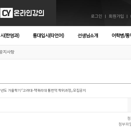
로그인
회원가입
ㅣ
ㅣ
시(한영과)
통대입시(타언어)
선생님소개
어학병/통
공지사항
6학년도 가을학기 「고려대-맥쿼리대 통번역 학위과정」 모집공지
첨
첨부파일