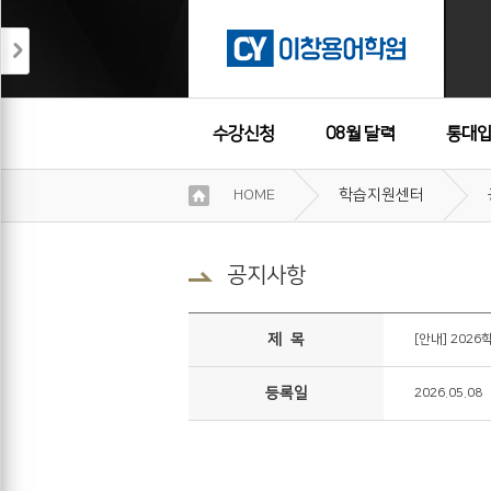
수강신청
08월 달력
통대입
이
HOME
학습지원센터
용
수강후기
약
관
보
공지사항
기
개
인
제 목
[안내] 202
정
보
등록일
2026.05.08
보
기