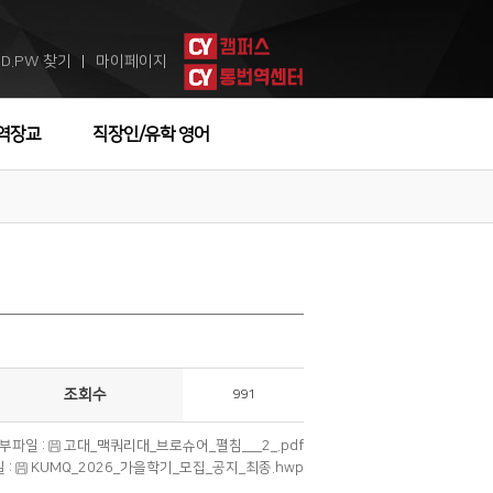
ID.PW 찾기
마이페이지
ㅣ
역장교
직장인/유학 영어
조회수
991
부파일 :
고대_맥쿼리대_브로슈어_펼침___2_.pdf
 :
KUMQ_2026_가을학기_모집_공지_최종.hwp