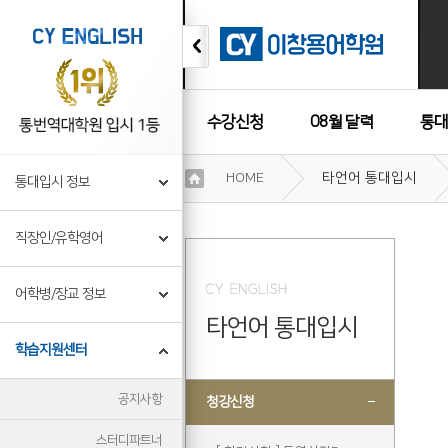
수강신청
08월 달력
통대
이
HOME
타언어 통대입시
통대입시 정보
용
수강후기
약
관
직장인/유학영어
보
기
개
어학병/장교 정보
인
타언어 통대입시
정
보
학습지원센터
보
기
공지사항
청강신청
스터디파트너