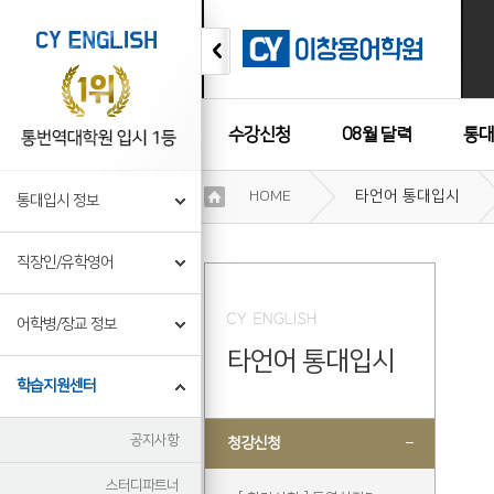
수강신청
08월 달력
통대
이
HOME
타언어 통대입시
통대입시 정보
용
수강후기
약
관
직장인/유학영어
보
기
개
어학병/장교 정보
인
타언어 통대입시
정
보
학습지원센터
보
기
공지사항
청강신청
스터디파트너