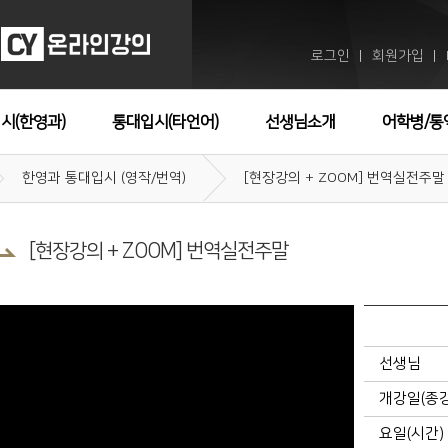
로그인
회원가입
ㅣ
ㅣ
시(한영과)
통대입시(타언어)
선생님소개
어학병/통
한영과 통대입시 (영작/번역)
[현장강의 + ZOOM] 번역실전주말
[현장강의 + ZOOM] 번역실전주말
선생님
개강일(종
요일(시간)