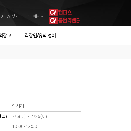
ID.PW 찾기
마이페이지
ㅣ
역장교
직장인/유학 영어
양시래
강일)
7/5(토) ~ 7/26(토)
10:00-13:00