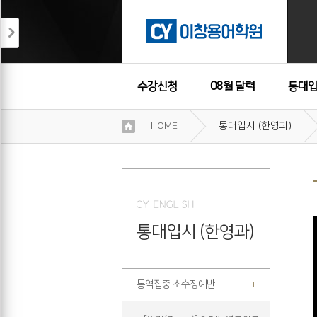
수강신청
08월 달력
통대입
이
HOME
통대입시 (한영과)
용
수강후기
약
관
보
기
개
인
통대입시 (한영과)
정
보
보
기
통역집중 소수정예반