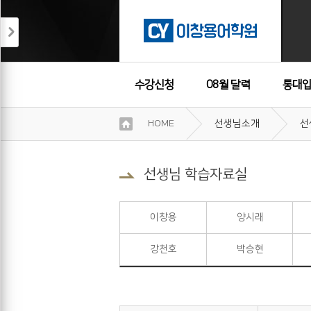
수강신청
08월 달력
통대입
이
HOME
선생님소개
선
용
수강후기
약
관
보
선생님 학습자료실
기
개
인
이창용
양시래
정
보
강천호
박승현
보
기