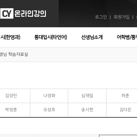
로그인
회원가입
ㅣ
ㅣ
시(한영과)
통대입시(타언어)
선생님소개
어학병/통
생님 학습자료실
김경민
나영화
심재일
허훈
박영훈
오성호
송시현
김다은