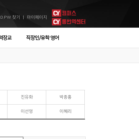
ID.PW 찾기
마이페이지
ㅣ
역장교
직장인/유학 영어
진유화
박종홍
이선영
이혜리