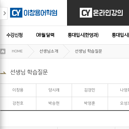
수강신청
08월 달력
통대입시(한영과)
통대입시(
이
HOME
선생님소개
선생님 학습질문
용
수강후기
약
관
보
선생님 학습질문
기
개
인
이창용
양시래
김경민
나영
정
보
강천호
박승현
박영훈
오성
보
기