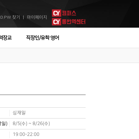
ID.PW 찾기
마이페이지
ㅣ
역장교
직장인/유학 영어
심재일
강일)
8/5(수) ~ 8/26(수)
19:00-22:00