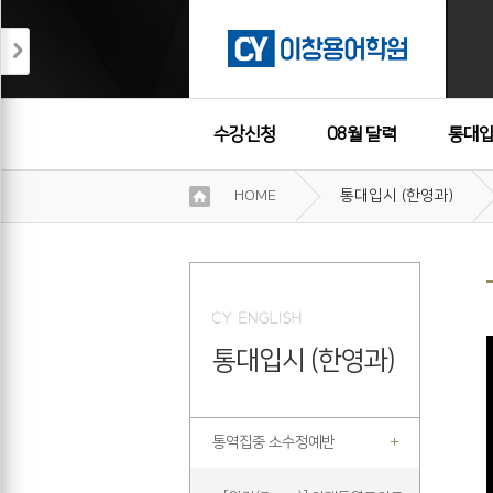
수강신청
08월 달력
통대입
이
HOME
통대입시 (한영과)
용
수강후기
약
관
보
기
개
인
통대입시 (한영과)
정
보
보
기
통역집중 소수정예반