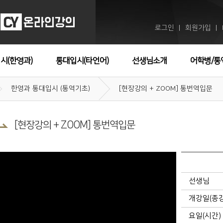
로그인
회원가입
ㅣ
ㅣ
시(한영과)
통대입시(타언어)
선생님소개
어학병/통
한영과 통대입시 (통역기초)
[현장강의 + ZOOM] 통번역입문
[현장강의 + ZOOM] 통번역입문
선생님
개강일(종
요일(시간)