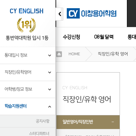
수강신청
08월 달력
통대
이
HOME
직장인/유학 영어
통대입시 정보
용
수강후기
약
관
직장인/유학영어
보
기
개
어학병/장교 정보
인
직장인/유학 영어
정
보
학습지원센터
보
기
공지사항
일반영어/직장인반
스터디파트너