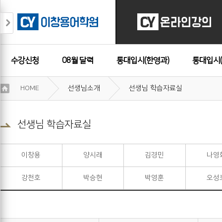
수강신청
08월 달력
통대입시(한영과)
통대입시(
이
HOME
선생님소개
선생님 학습자료실
용
수강후기
약
관
보
선생님 학습자료실
기
개
인
이창용
양시래
김경민
나영
정
보
강천호
박승현
박영훈
오성
보
기