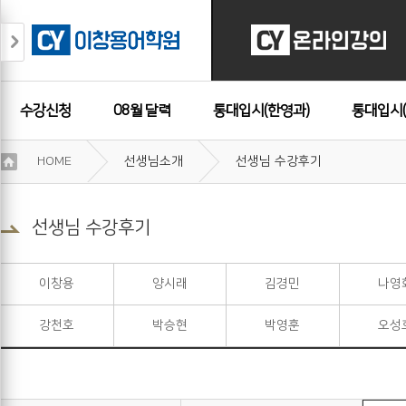
수강신청
08월 달력
통대입시(한영과)
통대입시(
이
HOME
선생님소개
선생님 수강후기
용
수강후기
약
관
보
선생님 수강후기
기
개
인
이창용
양시래
김경민
나영
정
보
강천호
박승현
박영훈
오성
보
기