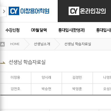
수강신청
08월 달력
통대입시(한영과)
통대입시(
이
HOME
선생님소개
선생님 학습자료실
용
수강후기
약
관
보
선생님 학습자료실
기
개
인
이창용
양시래
김경민
나영
정
보
강천호
박승현
박영훈
오성
보
기