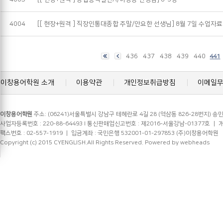
4004
[[ 현장+원격 ] 직장인통대종합 주말/안요한 선생님] 8월 7일 수업자료
436
437
438
439
440
441
이창용어학원 소개
이용약관
개인정보취급방침
이메일
이창용어학원
주소: (06241)서울특별시 강남구 테헤란로 4길 28 (역삼동 826-28번지) 송민
사업자등록번호 : 220-88-64493 l 통신판매업신고번호 : 제2016-서울강남-01377호 ㅣ 개인정
팩스번호 : 02-557-1919 ㅣ 입금계좌 : 국민은행 532001-01-297853 (주)이창용어학원
Copyright (c) 2015 CYENGLISH.All Rights Reserved.
Powered by webheads