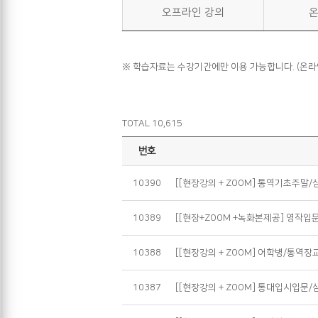
오프라인 강의
온
※ 학습자료는 수강기간에만 이용 가능합니다. (온
TOTAL 10,615
번호
10390
[[현장강의 + ZOOM] 통역기초주말/
10389
[[현장+ZOOM +녹화본제공] 영작입
10388
[[현장강의 + ZOOM] 어학병/통역장
10387
[[현장강의 + ZOOM] 통대입시입문/