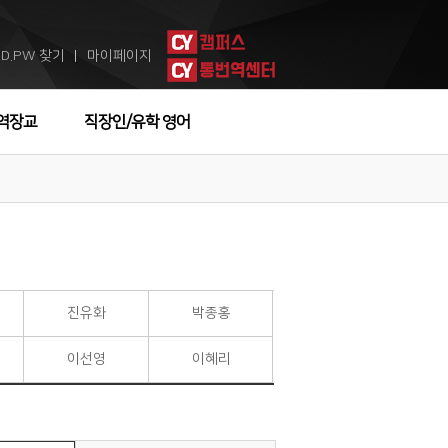
ID.PW 찾기
마이페이지
ㅣ
역장교
직장인/유학 영어
진유화
박종홍
이선영
이혜리