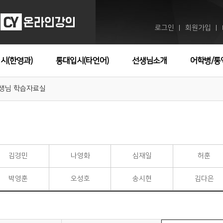
로그인
회원가입
ㅣ
ㅣ
시(한영과)
통대입시(타언어)
선생님소개
어학병/통
생님 학습자료실
김경민
나영화
심재일
허훈
박영훈
오성호
송시현
김다은