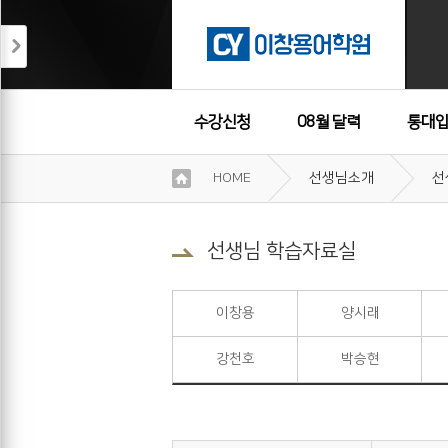
수강신청
08월 달력
통대입
이
HOME
선생님소개
선
용
수강후기
약
관
보
선생님 학습자료실
기
개
인
이창용
양시래
정
보
강천호
박승현
보
기